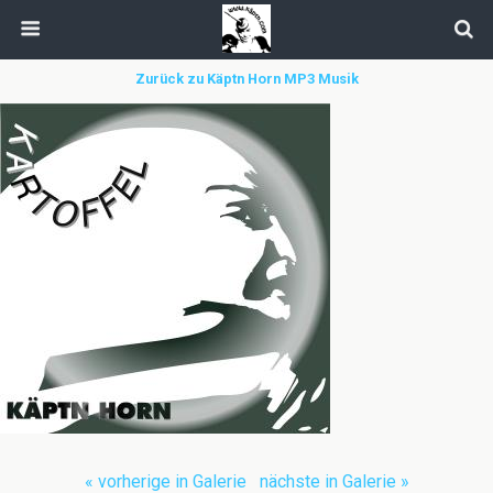
Zurück zu Käptn Horn MP3 Musik
« vorherige in Galerie
nächste in Galerie »