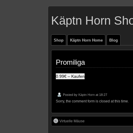
Käptn Horn Sh
Shop
Käptn Horn Home
Blog
Promiliga
0.99€ – Kaufen
Posted by
Käptn Horn
at 18:27
Sorry, the comment form is closed at this time.
Virtuelle Mäuse