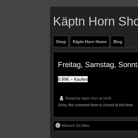
Käptn Horn Sh
Shop
Käptn Horn Home
Blog
Freitag, Samstag, Sonn
0.99€ – Kaufen
Posted by
Käptn Horn
at 14:05
Sorry, the comment form is closed at this time.
Wünsch Dir Was