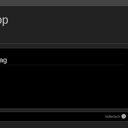
op
tag
Vattertach